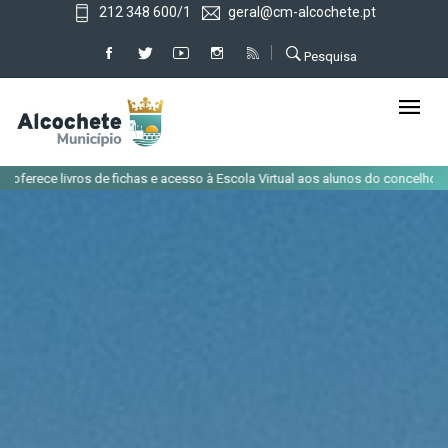
212 348 600/1
geral@cm-alcochete.pt
Pesquisa
|
de fichas e acesso à Escola Virtual aos alunos do concelho
Alteração de 