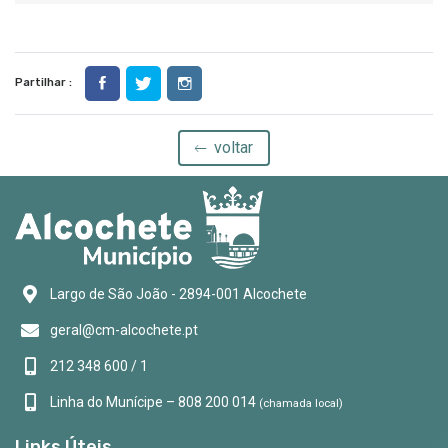
Partilhar :
voltar
Largo de São João - 2894-001 Alcochete
geral@cm-alcochete.pt
212 348 600 / 1
Linha do Munícipe – 808 200 014
(chamada local)
Links Úteis