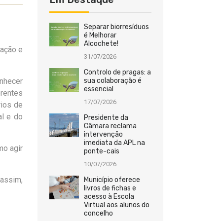
Separar biorresíduos
é Melhorar
Alcochete!
mação e
31/07/2026
Controlo de pragas: a
onhecer
sua colaboração é
essencial
erentes
17/07/2026
rios de
al e do
Presidente da
Câmara reclama
intervenção
imediata da APL na
mo agir
ponte-cais
10/07/2026
 assim,
Município oferece
livros de fichas e
acesso à Escola
Virtual aos alunos do
concelho