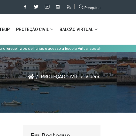
Pesquisa
TEUP
PROTEÇÃO CIVIL
BALCÃO VIRTUAL
|
ce livros de fichas e acesso à Escola Virtual aos alunos do concelho
Alte
PROTEÇÃO CIVIL
Videos
Em Destaque