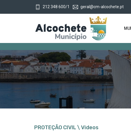
212 348 600/1
geral@cm-alcochete.pt
MUN
PROTEÇÃO CIVIL \ Videos