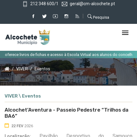
212 348 600/1
geral@cm-alcochete.pt
Pesquisa
|
ece livros de fichas e acesso à Escola Virtual aos alunos do concelho
Alt
VIVER
Eventos
VIVER \ Eventos
Alcochet’Aventura - Passeio Pedestre “Trilhos da
BA6”
22 FEV
2026
Pavilhão Desportivo do Samouco
Localização: