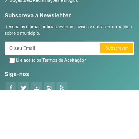
Sugestões, Reclamações e Elogios
Subscreva a Newsletter
Receba as últimas noticias, eventos, avisos e outras informações
sobre o municipio.
Subscrever
Li e aceito os
Termos de Aceitação
*
Siga-nos
©2025 Todos os Direitos Reservados
Criado por
CodeMind.pt
- Parceiro Digital desde 2025
Ficha Técnica
Contactos e Serviços Municipais
Acessibilidade
Conformidade
Transparência e Dados Abertos
Avisos Legais