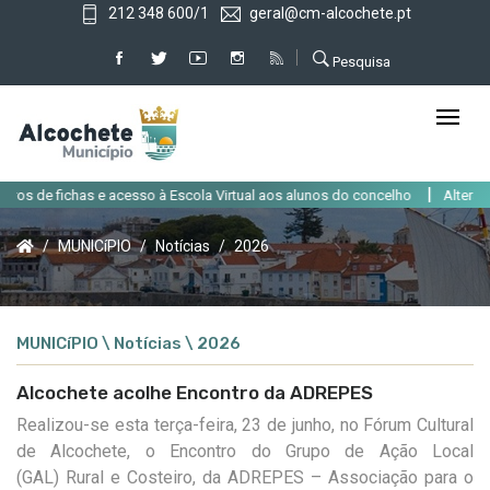
212 348 600/1
geral@cm-alcochete.pt
Pesquisa
|
chas e acesso à Escola Virtual aos alunos do concelho
Alteração de trâns
MUNICíPIO
Notícias
2026
MUNICíPIO \ Notícias \ 2026
Alcochete acolhe Encontro da ADREPES
Realizou-se esta terça-feira, 23 de junho, no Fórum Cultural
de Alcochete,
o Encontro do Grupo de Ação Local
(GAL)
Rural e Costeiro,
da ADREPES – Associação para o