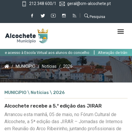
212 348 600/1
geral@cm-alcochete.pt
Pesquisa
|
o à Escola Virtual aos alunos do concelho
Alteração de trânsito em Alcoc
MUNICíPIO
Notícias
2026
MUNICíPIO \ Notícias \ 2026
Alcochete recebe a 5.ª edição das JIRAR
Arrancou esta manhã, 05 de maio, no Fórum Cultural de
Alcochete, a 5ª edição das JIRAR – Jornadas de Internos
em Reunião do Arco Ribeirinho,
juntando
profissionais de