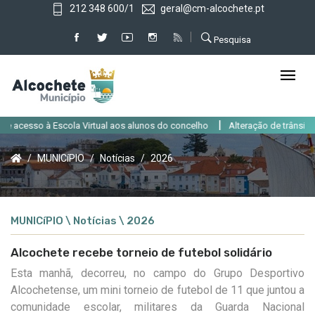
212 348 600/1
geral@cm-alcochete.pt
Pesquisa
|
 aos alunos do concelho
Alteração de trânsito em Alcochete até 31 de ag
MUNICíPIO
Notícias
2026
MUNICíPIO \ Notícias \ 2026
Alcochete recebe torneio de futebol solidário
Esta manhã
, decorreu, no campo do Grupo Desportivo
Alcochetense, um
mini
torneio
de
futebol de 11 que juntou a
comunidade escolar, militares da Guarda Nacional