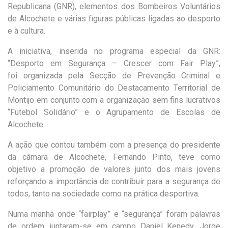
Republicana
(GNR)
,
elementos dos
Bombeiros Voluntários
de Alcochete e várias figur
as públicas ligadas ao desporto
e à cultura.
A iniciativa
,
inserida no programa especial da GNR:
“Desporto em Segurança – Crescer com
Fair Play”,
foi
organizada pela
Secção de Prevenção Criminal e
Policiamento Comunitário do Destacamento Territorial de
Montijo
em conjunto com a organização sem fins lucrativos
“Futebol Solidário” e o Agrupamento de Escolas de
Alcochete
.
A ação que contou também com a presença do presidente
da câmara de Alcochete, Fernando Pinto, teve como
objetivo
a promoção de valores junto dos mais jovens
reforçando a importância de contribuir para a segurança de
todos, tanto na sociedade como na prática desportiva.
Numa manhã onde “
fairplay
” e “segurança” foram palavras
de ordem,
juntaram-se em campo
Daniel
Kenedy
,
Jorge