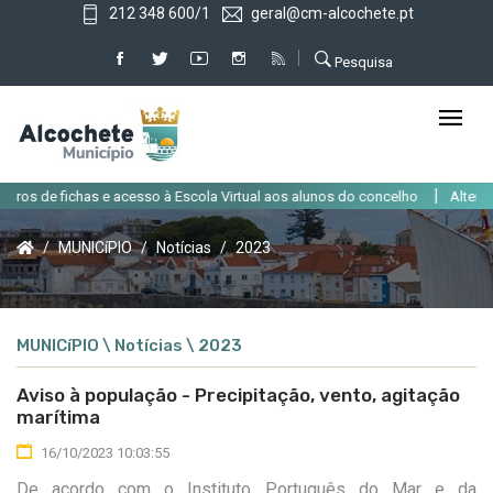
212 348 600/1
geral@cm-alcochete.pt
Pesquisa
|
s de fichas e acesso à Escola Virtual aos alunos do concelho
Alteração d
MUNICíPIO
Notícias
2023
MUNICíPIO \ Notícias \ 2023
Aviso à população - Precipitação, vento, agitação
marítima
16/10/2023 10:03:55
De acordo com o Instituto Português do Mar e da