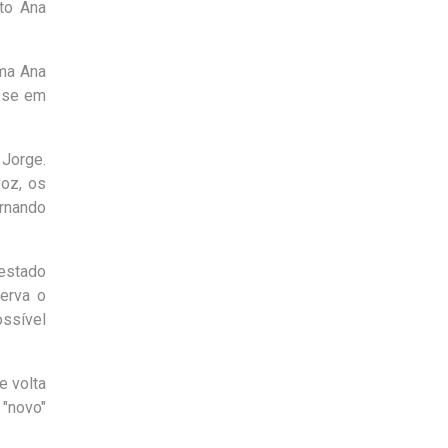
nto Ana
rma Ana
a-se em
 Jorge.
oz, os
rnando
 estado
erva o
ssível
e volta
 "novo"