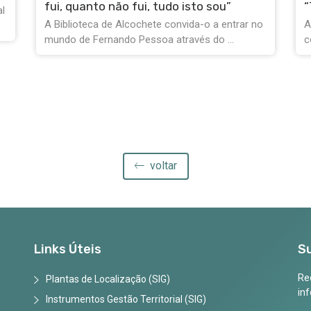
“Trilhos das Salinas do Samouco”
“
o
Alcochet’Aventura está de volta este domingo
s
com um passeio memorável pelo interior das ...
voltar
Links Úteis
S
Rec
Plantas de Localização (SIG)
in
Instrumentos Gestão Territorial (SIG)