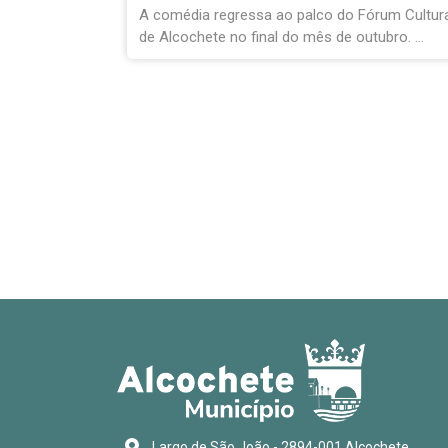
fui, quanto não fui, tudo isto sou”
rum Cultural
A Biblioteca de Alcochete convida-o a entrar n
bro. ...
mundo de Fernando Pessoa através do ...
Largo de São João - 2894-001 Alcochete