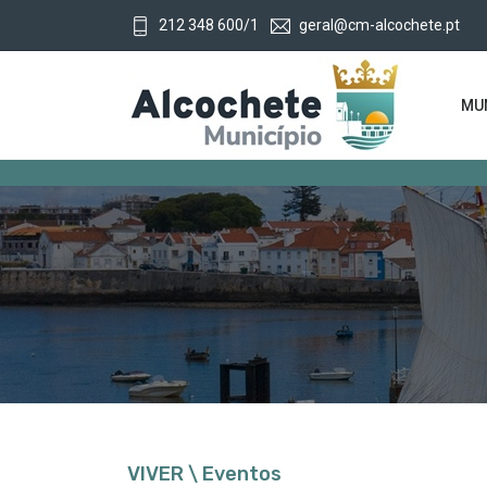
212 348 600/1
geral@cm-alcochete.pt
MUN
VIVER \ Eventos