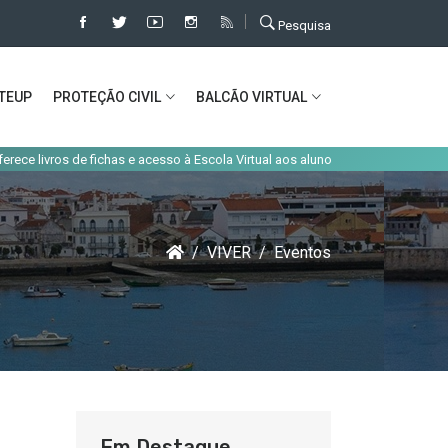
Pesquisa
TEUP
PROTEÇÃO CIVIL
BALCÃO VIRTUAL
|
de fichas e acesso à Escola Virtual aos alunos do concelho
Alteração de t
VIVER
Eventos
Em Destaque