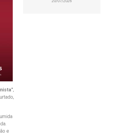
20/07/2026
nista"
,
urtado,
sumida
ida.
são e