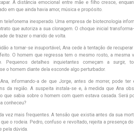
par. A distância emocional entre mãe e filho cresce, enqua
sado em que ainda havia amor, música e
propósito.
 um telefonema inesperado. Uma empresa
de biotecnologia info
trato que
autoriza a sua clonagem. O choque inicial transform
ade de trazer o marido de volta.
dão a tornar-se insuportável, Ana cede à
tentação de recuperar
eito. O
homem que regressa tem o mesmo rosto, a mesma v
te. Pequenos detalhes inquietantes começam a surgir, to
 se o homem diante dela esconde algo
perturbador.
 Ana, informando-a de que Jorge, antes de
morrer, pode ter
ns da região. A
suspeita instala-se e, à medida que Ana obs
o o que sabia sobre o homem com quem estava casada. Será po
ca conheceu?
da vez mais frequentes. A tensão que
existia antes da sua mort
o que o
rodeia. Pedro, confuso e revoltado, rejeita a presença do
 pela dúvida.