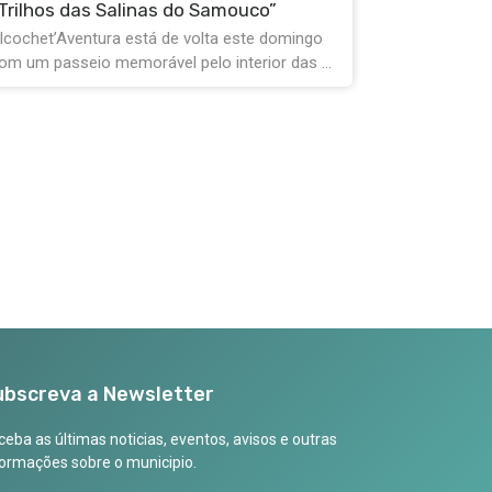
Principezinho - O Musical” chega este fim de
Estão a cheg
emana a Alcochete, trazendo ao palco do ...
verão! De 07
ubscreva a Newsletter
eba as últimas noticias, eventos, avisos e outras
formações sobre o municipio.