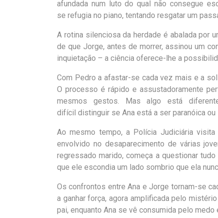
afundada num luto do qual não
consegue esca
se
refugia no piano, tentando resgatar um pas
A rotina silenciosa da herdade é abalada por
de que Jorge, antes de morrer, assinou um con
inquietação – a ciência
oferece-lhe a possibilid
Com Pedro a afastar-se cada vez mais e a soli
O processo é rápido e assustadoramente perf
mesmos gestos. Mas algo
está diferen
difícil
distinguir se Ana está a ser
paranóica
ou
Ao mesmo tempo, a Polícia Judiciária visita
envolvido no desaparecimento de várias jove
regressado marido, começa a
questionar tud
que
ele escondia um lado sombrio que ela nun
Os confrontos entre Ana e Jorge tornam-se ca
a ganhar força, agora amplificada pelo mistéri
pai, enquanto Ana se vê
consumida pelo medo e