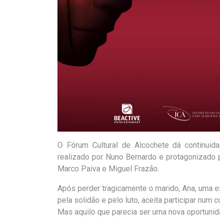
O
Fórum Cultural de Alcochete dá continuid
realizado por Nuno Bernardo e protagonizado p
Marco Paiva e Miguel Frazão.
Após perder tragicamente o marido, Ana, uma ex
pela solidão e pelo luto, aceita participar num
Mas aquilo que parecia ser uma nova oportunid