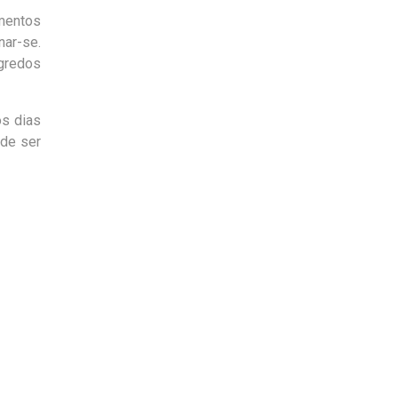
mentos
nar-se.
gredos
os dias
ode ser