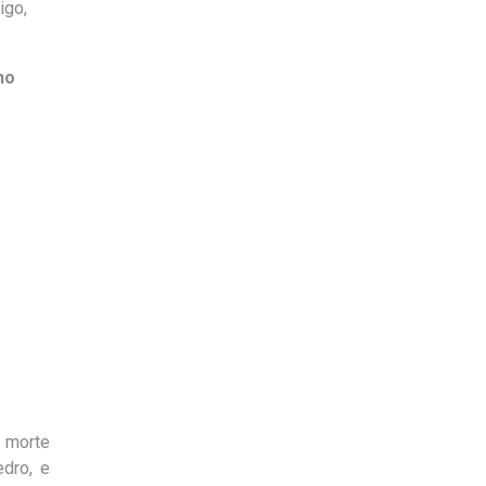
igo,
no
a morte
edro, e