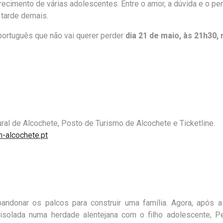
recimento de várias adolescentes. Entre o amor, a dúvida e o per
 tarde demais.
 português que não vai querer perder
dia 21 de maio, às 21h30, 
tural de Alcochete, Posto de Turismo de Alcochete e
Ticketline
.
m-alcochete.pt
bandonar os palcos para construir uma
família. Agora, após 
 isolada numa
herdade alentejana com o filho adolescente, P