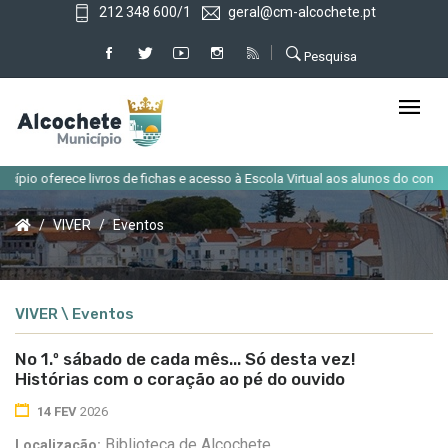
212 348 600/1
geral@cm-alcochete.pt
Pesquisa
io oferece livros de fichas e acesso à Escola Virtual aos alunos do concelho
VIVER
Eventos
VIVER \ Eventos
No 1.º sábado de cada mês... Só desta vez!
Histórias com o coração ao pé do ouvido
14 FEV
2026
Biblioteca de Alcochete
Localização: