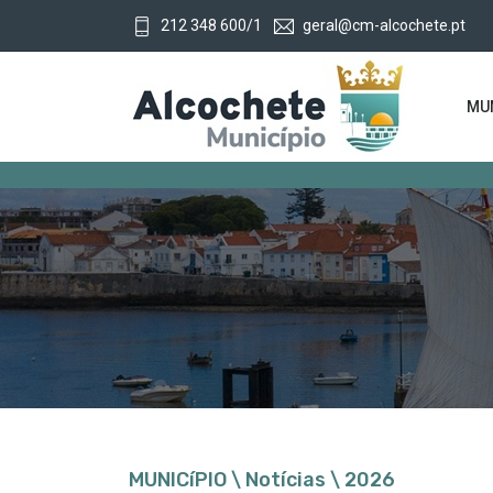
212 348 600/1
geral@cm-alcochete.pt
MUN
MUNICíPIO \ Notícias \ 2026