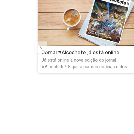
nline
rnal
Festas do Barrete Verde: Liberte os
as e dos ...
corredores de emergência
O Serviço Municipal de Proteção Civil apela
à sua colaboração durante a Festa do Barrete 