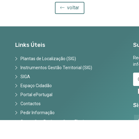
voltar
Links Úteis
S
Rec
Plantas de Localização (SIG)
in
Instrumentos Gestão Territorial (SIG)
SIGA
Espaço Cidadão
Portal ePortugal
Contactos
S
Pedir Informação
Sugestões, Reclamações e Elogios