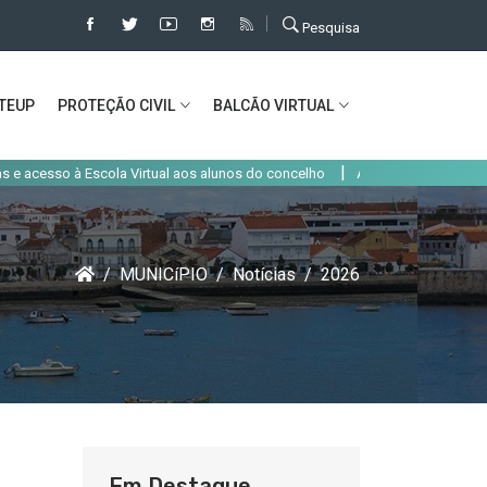
Pesquisa
TEUP
PROTEÇÃO CIVIL
BALCÃO VIRTUAL
|
so à Escola Virtual aos alunos do concelho
Alteração de trânsito em Alco
MUNICíPIO
Notícias
2026
Em Destaque