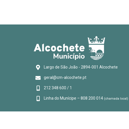
Largo de São João - 2894-001 Alcochete
geral@cm-alcochete.pt
212 348 600 / 1
Linha do Munícipe – 808 200 014
(chamada local)