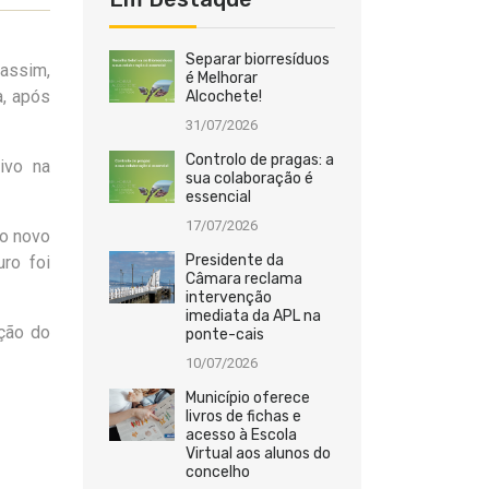
Separar biorresíduos
 assim,
é Melhorar
a, após
Alcochete!
31/07/2026
Controlo de pragas: a
ivo na
sua colaboração é
essencial
17/07/2026
do novo
Presidente da
uro
foi
Câmara reclama
intervenção
imediata da APL na
ção do
ponte-cais
10/07/2026
Município oferece
livros de fichas e
acesso à Escola
Virtual aos alunos do
concelho