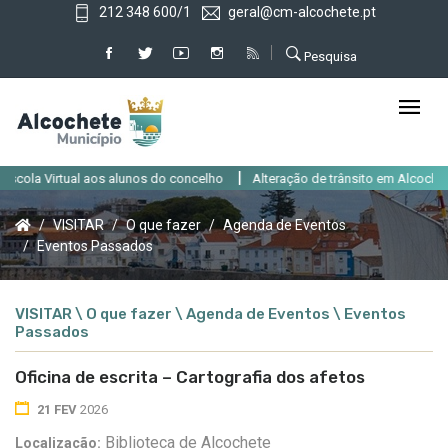
212 348 600/1
geral@cm-alcochete.pt
Pesquisa
|
a Virtual aos alunos do concelho
Alteração de trânsito em Alcochete até
VISITAR
O que fazer
Agenda de Eventos
Eventos Passados
VISITAR \ O que fazer \ Agenda de Eventos \ Eventos
Passados
Oficina de escrita – Cartografia dos afetos
21 FEV
2026
Biblioteca de Alcochete
Localização: