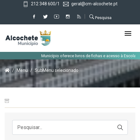
212 348 600/1
geral@cm-alcochete.pt
Pesquisa
Município oferece livros de fichas e acesso à Escola Vir
Menu
SubMenu selecionado