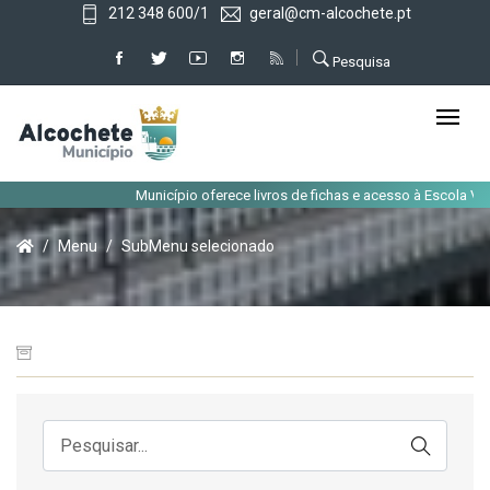
212 348 600/1
geral@cm-alcochete.pt
Pesquisa
Município oferece livros de fichas e acesso à Escola Virt
Menu
SubMenu selecionado