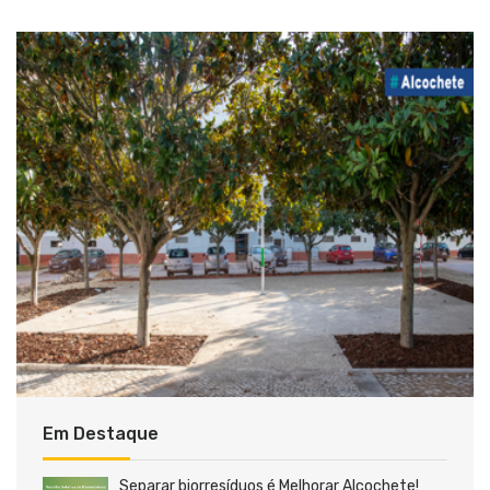
Em Destaque
Separar biorresíduos é Melhorar Alcochete!