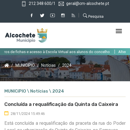
212 348 600/1
geral@cm-alcochete.pt
Pesquisa
|
s de fichas e acesso à Escola Virtual aos alunos do concelho
Alteração d
MUNICíPIO
Notícias
2024
MUNICíPIO \ Notícias \ 2024
Concluída a requalificação da Quinta da Caixeira
28/11/2024 15:49:46
Está concluída a requalificação da praceta da rua do Poder