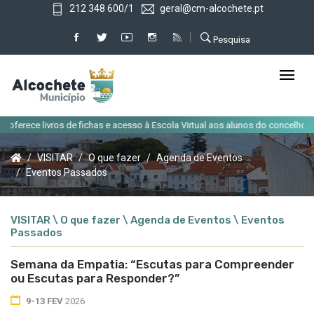
212 348 600/1
geral@cm-alcochete.pt
Pesquisa
|
ce livros de fichas e acesso à Escola Virtual aos alunos do concelho
Alte
VISITAR
O que fazer
Agenda de Eventos
Eventos Passados
VISITAR \ O que fazer \ Agenda de Eventos \ Eventos
Passados
Semana da Empatia: “Escutas para Compreender
ou Escutas para Responder?”
9-13 FEV
2026