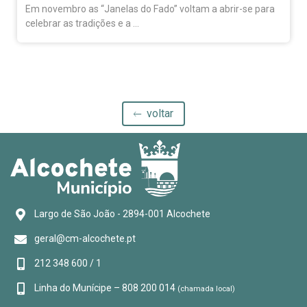
A comédia regressa ao palco do Fórum Cultural de
Alcochete no final do mês de outubro. ...
voltar
Largo de São João - 2894-001 Alcochete
geral@cm-alcochete.pt
212 348 600 / 1
Linha do Munícipe – 808 200 014
(chamada local)