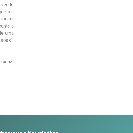
rida de
queta a
cionais
rante a
 de uma
ssoas”.
icional