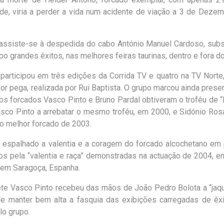
, viria a perder a vida num acidente de viação a 3 de Deze
ssiste-se à despedida do cabo António Manuel Cardoso, subs
o grandes êxitos, nas melhores feiras taurinas, dentro e fora do
participou em três edições da Corrida TV e quatro na TV Norte
or pega, realizada por Rui Baptista. O grupo marcou ainda pres
os forcados Vasco Pinto e Bruno Pardal obtiveram o troféu de 
asco Pinto a arrebatar o mesmo troféu, em 2000, e Sidónio Ros
o melhor forcado de 2003.
espalhado a valentia e a coragem do forcado alcochetano em
 pela “valentia e raça” demonstradas na actuação de 2004, e
 em Saragoça, Espanha.
te Vasco Pinto recebeu das mãos de João Pedro Bolota a “jaqu
e manter bem alta a fasquia das exibições carregadas de êx
lo grupo.