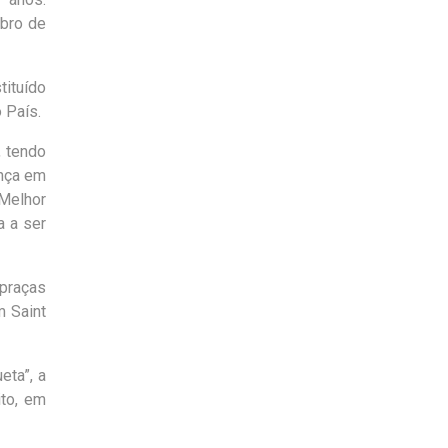
mbro de
tituído
 País.
, tendo
ença em
“Melhor
a a ser
 praças
m Saint
eta”, a
ito, em