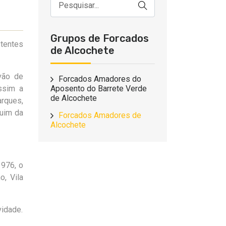
Grupos de Forcados
stentes
de Alcochete
êvão de
Forcados Amadores do
ssim a
Aposento do Barrete Verde
de Alcochete
arques,
quim da
Forcados Amadores de
Alcochete
1976, o
, Vila
vidade.