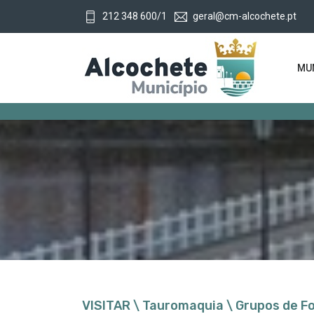
212 348 600/1
geral@cm-alcochete.pt
MUN
VISITAR \ Tauromaquia \ Grupos de F