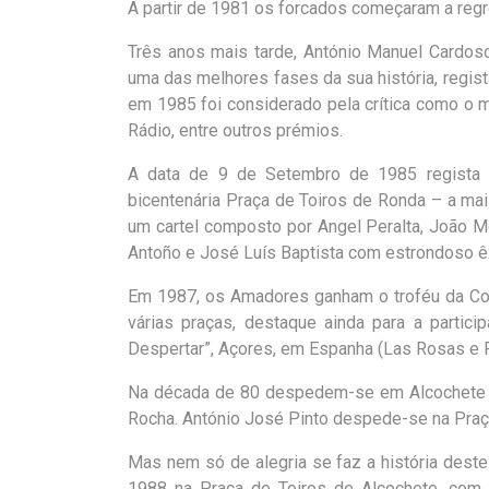
A partir de 1981 os forcados começaram a regr
Três anos mais tarde, António Manuel Cardos
uma das melhores fases da sua história, regis
em 1985 foi considerado pela crítica como o 
Rádio, entre outros prémios.
A data de 9 de Setembro de 1985 regista 
bicentenária Praça de Toiros de Ronda – a ma
um cartel composto por Angel Peralta, João Mo
Antoño e José Luís Baptista com estrondoso êx
Em 1987, os Amadores ganham o troféu da Cor
várias praças, destaque ainda para a partici
Despertar”, Açores, em Espanha (Las Rosas e R
Na década de 80 despedem-se em Alcochete os
Rocha. António José Pinto despede-se na Pra
Mas nem só de alegria se faz a história dest
1988 na Praça de Toiros de Alcochete, com 