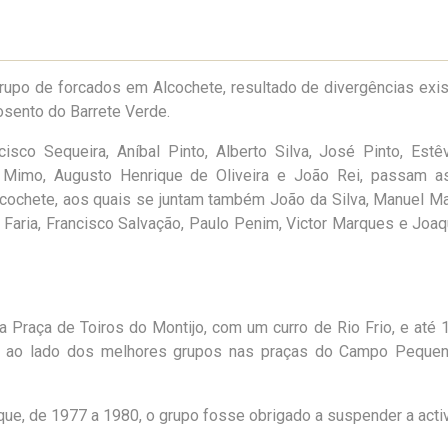
upo de forcados em Alcochete, resultado de divergências exi
sento do Barrete Verde.
cisco Sequeira, Aníbal Pinto, Alberto Silva, José Pinto, Est
oão Mimo, Augusto Henrique de Oliveira e João Rei, passam a
lcochete, aos quais se juntam também João da Silva, Manuel M
 Faria, Francisco Salvação, Paulo Penim, Victor Marques e Joa
 Praça de Toiros do Montijo, com um curro de Rio Frio, e até 
o ao lado dos melhores grupos nas praças do Campo Pequeno
que, de 1977 a 1980, o grupo fosse obrigado a suspender a acti