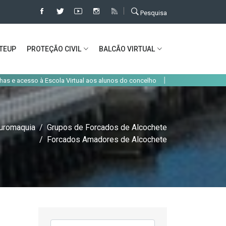
Pesquisa
TEUP
PROTEÇÃO CIVIL
BALCÃO VIRTUAL
|
cesso à Escola Virtual aos alunos do concelho
Alteração de trânsito em A
uromaquia
Grupos de Forcados de Alcochete
Forcados Amadores de Alcochete