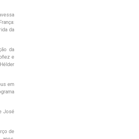
ravessa
França:
rida da
ção da
doñez e
 Hélder
féus em
rograma
 e José
arço de
 anos.