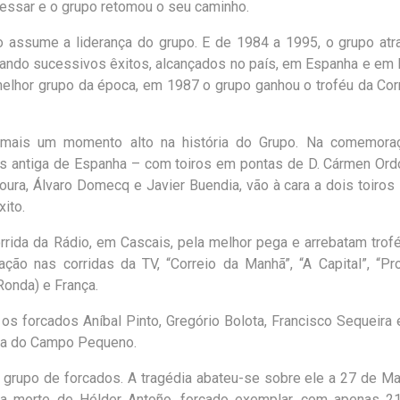
essar e o grupo retomou o seu caminho.
o assume a liderança do grupo. E de 1984 a 1995, o grupo at
tando sucessivos êxitos, alcançados no país, em Espanha e em 
melhor grupo da época, em 1987 o grupo ganhou o troféu da Cor
mais um momento alto na história do Grupo. Na comemora
is antiga de Espanha – com toiros em pontas de D. Cármen Or
ura, Álvaro Domecq e Javier Buendia, vão à cara a dois toiros
ito.
rida da Rádio, em Cascais, pela melhor pega e arrebatam tro
pação nas corridas da TV, “Correio da Manhã”, “A Capital”, “P
onda) e França.
 forcados Aníbal Pinto, Gregório Bolota, Francisco Sequeira
ça do Campo Pequeno.
e grupo de forcados. A tragédia abateu-se sobre ele a 27 de M
a morte de Hélder Antoño, forcado exemplar, com apenas 21