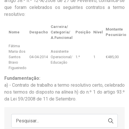
artigo 38.º n.º 12-A/2008 de 27 de Fevereiro, comunica-se
que foram celebrados os seguintes contratos a termo
resolutivo:
Carreira/
Montante
Nome
Despacho
Categoria/
Posição
Nível
Pecuniário
A.Funcional
Fátima
Maria dos
Assistente
Santos
04-04-2014
Operacional/
1.º
1
€485,00
Bravo
Educação
Figueiredo
Fundamentação:
a) - Contrato de trabalho a termo resolutivo certo, celebrado
nos termos do disposto na alínea h) do n.º 1 do artigo 93.º
da Lei 59/2008 de 11 de Setembro.