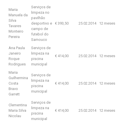
Serviços de
Maria
limpeza no
Manuela da
pavilhão
Silva
desportivo e
€ 393,50
25.02.2014
12 meses
Tavares
campo de
Monteiro
futebol do
Pereira
Samouco
Ana Paula
Serviços de
Janeiro
limpeza na
€ 414,00
25.02.2014
12 meses
Roque
piscina
Rodrigues
municipal
Maria
Serviços de
Guilhermina
limpeza na
Costa
€ 414,00
25.02.2014
12 meses
piscina
Bravo
municipal
Garrett
Serviços de
Clementina
limpeza na
Maria Silva
€ 414,00
25.02.2014
12 meses
piscina
Nicolau
municipal