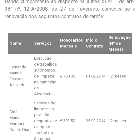
Dando cumprimento ao disposto na alínea d) nº 1 do artº.
38º nº. 12-A/2008, de 27 de Fevereiro, comunica-se a
renovação dos seguintes contratos de tarefa:
Renovação
Honorários
Início
Nome
Serviços
(Nº de
Mensais
Contrato
Meses)
Execução
de trabalhos
Fernando
autónomos
Manuel
de limpeza
€ 700,00
01.02.2014
12 meses
Esteves
no cemitério
Azevedo
de
Alcochete
Serviços de
limpeza no
Cidália
pavilhão
Maria
desportivo e
€ 393,50
25.02.2014
12 meses
Marques
campo de
Duarte Dias
futebol do
Samouco