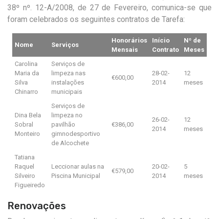
38º nº. 12-A/2008, de 27 de Fevereiro, comunica-se que
foram celebrados os seguintes contratos de Tarefa:
Honorários
Início
Nº de
Nome
Serviços
Mensais
Contrato
Meses
Carolina
Serviços de
Maria da
limpeza nas
28-02-
12
€600,00
Silva
instalações
2014
meses
Chinarro
municipais
Serviços de
Dina Bela
limpeza no
26-02-
12
Sobral
pavilhão
€386,00
2014
meses
Monteiro
gimnodesportivo
de Alcochete
Tatiana
Raquel
Leccionar aulas na
20-02-
5
€579,00
Silveiro
Piscina Municipal
2014
meses
Figueiredo
Renovações