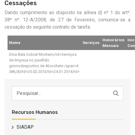
Cessações
Dando cumprimento ao disposto na alínea d) nº 1 do artº.
38º nº. 12-A/2008, de 27 de Fevereiro, comunica-se a
cessação do seguinte contrato de tarefa:
Honorários
Iníc
Nome
Serviços
Mensais
Con
Dina Bela Sobral Monteiro/td>Serviços
de limpeza no pavilhão
gimnodesportivo de Alcochete /span>€
386,00/td>25.02.2013/td>24.01.2014/td>
Recursos Humanos
SIADAP