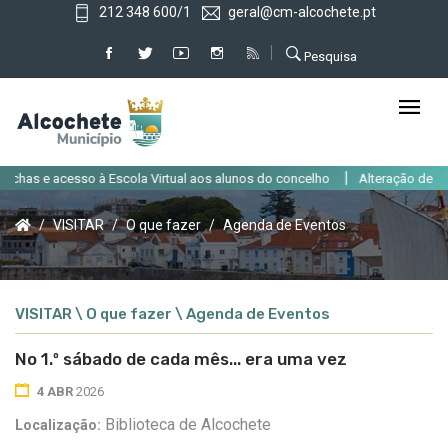
212 348 600/1
geral@cm-alcochete.pt
Pesquisa
|
as e acesso à Escola Virtual aos alunos do concelho
Alteração de trânsit
VISITAR
O que fazer
Agenda de Eventos
VISITAR \ O que fazer \ Agenda de Eventos
No 1.º sábado de cada mês... era uma vez
4 ABR
2026
Biblioteca de Alcochete
Localização: