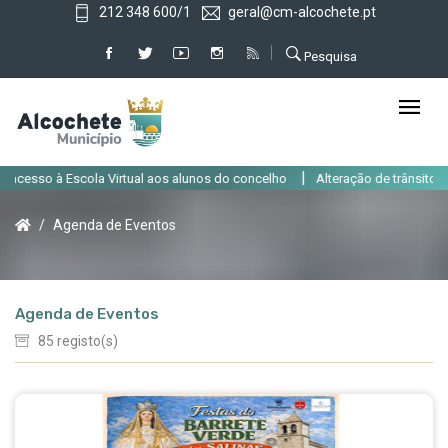
212 348 600/1
geral@cm-alcochete.pt
Pesquisa
|
 aos alunos do concelho
Alteração de trânsito em Alcochete até 31 de ag
Agenda de Eventos
Agenda de Eventos
85 registo(s)