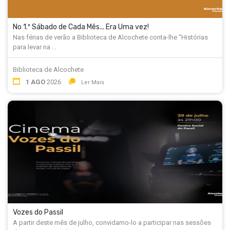
No 1.º Sábado de Cada Mês... Era Uma vez!
Nas férias de verão a Biblioteca de Alcochete conta-lhe “Histórias
para levar na ...
Biblioteca de Alcochete
1 AGO
2026
Ler Mais
Vozes do Passil
A partir deste mês de julho, convidamo-lo a participar nas sessões