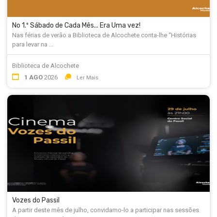
No 1.º Sábado de Cada Mês... Era Uma vez!
Nas férias de verão a Biblioteca de Alcochete conta-lhe “Histórias
para levar na ...
Biblioteca de Alcochete
1 AGO
2026
Ler Mais
Vozes do Passil
A partir deste mês de julho, convidamo-lo a participar nas sessões