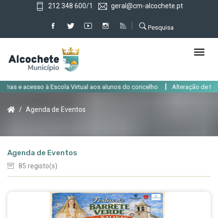
212 348 600/1
geral@cm-alcochete.pt
Pesquisa
|
Virtual aos alunos do concelho
Alteração de trânsito em Alcochete até 3
Agenda de Eventos
Agenda de Eventos
85 registo(s)