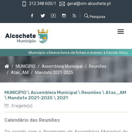
212 348 600/1
geral@cm-alcochete.pt
Pesquisa
Município oferece livros de fichas e acesso à Escola Virtual ao
MUNICíPIO
Assembleia Municipal
Reuniões
Atas_AM
Mandato 2021-2025
MUNICíPIO \ Assembleia Municipal \ Reuniões \ Atas_AM
\ Mandato 2021-2025 \ 2021
3 registo(s)
Calendário das Reuniões
De acordo com o Regimento da Assembleia Municipal de