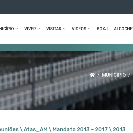
ICÍPIO
VIVER
VISITAR
VIDEOS
BOXJ
ALCOCHE
Munic
MUNICíPIO
Reuniões \ Atas_AM \ Mandato 2013 – 2017 \ 2013