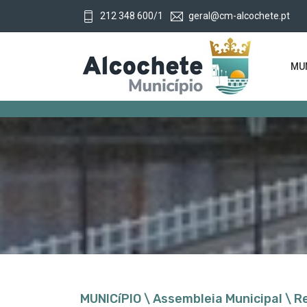
212 348 600/1
geral@cm-alcochete.pt
MUN
MUNICíPIO \ Assembleia Municipal \ 