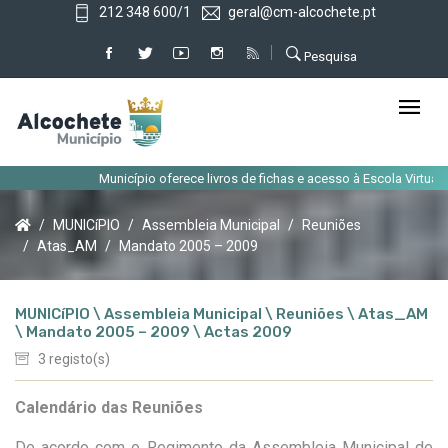
212 348 600/1
geral@cm-alcochete.pt
Pesquisa
Município oferece livros de fichas e acesso à Escola Virtual ao
MUNICíPIO
Assembleia Municipal
Reuniões
Atas_AM
Mandato 2005 – 2009
MUNICíPIO \ Assembleia Municipal \ Reuniões \ Atas_AM
\ Mandato 2005 – 2009 \ Actas 2009
3 registo(s)
Calendário das Reuniões
De acordo com o Regimento da Assembleia Municipal de